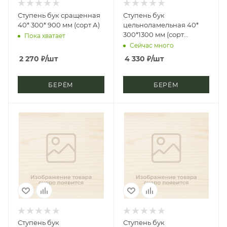
Ступень бук сращенная
Ступень бук
40* 300* 900 мм (сорт А)
цельноламельная 40*
300*1300 мм (сорт
Пока хватает
Экстра), фаска 1/2
Сейчас много
2 270
₽
/шт
4 330
₽
/шт
БЕРЁМ
БЕРЁМ
Ступень бук
Ступень бук