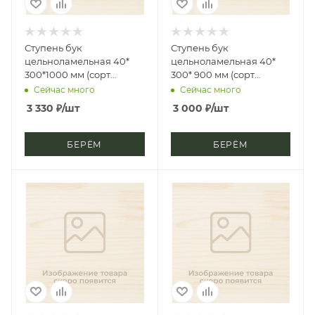
Ступень бук
Ступень бук
цельноламельная 40*
цельноламельная 40*
300*1000 мм (сорт
300* 900 мм (сорт
Экстра), фаска 1/2
Экстра)
Сейчас много
Сейчас много
3 330
₽
/шт
3 000
₽
/шт
БЕРЁМ
БЕРЁМ