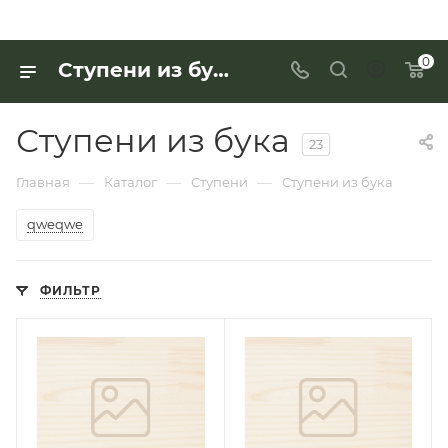
0
Ступени из бука по выгодной цене - купить в «Интерьер Дом»
Ступени из бука
23
—
—
—
Главная
Каталог
Ступени
Ступени из бука
qweqwe
ФИЛЬТР