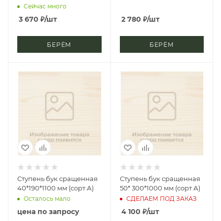
Экстра)
Сейчас много
3 670
₽
/шт
2 780
₽
/шт
БЕРЁМ
БЕРЁМ
Ступень бук сращенная
Ступень бук сращенная
40*190*1100 мм (сорт А)
50* 300*1000 мм (сорт А)
Осталось мало
СДЕЛАЕМ ПОД ЗАКАЗ
цена по запросу
4 100
₽
/шт