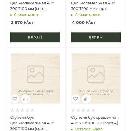
цельноламельная 40*
цельноламельная 40*
300*1100 мм (сорт
300*1200 мм (сорт
Экстра), фаска 1/2
Экстра), фаска 1/2
Сейчас много
Сейчас много
3 670
₽
/шт
4 000
₽
/шт
БЕРЁМ
БЕРЁМ
Ступень бук
Ступень бук сращенная
цельноламельная 40*
40* 300*1100 мм (сорт А)
300*1100 мм (сорт
Осталось мало