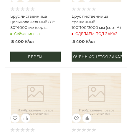
Брус лиственница
Брус лиственница
цельноламельный 80*
сращенный
80*4000 мм (сорт
100*100*3000 мм (сорт А)
Экстра)
Сейчас много
СДЕЛАЕМ ПОД ЗАКАЗ
8 400
₽
/шт
5 400
₽
/шт
БЕРЁМ
ОЧЕНЬ ХОЧЕТСЯ ЗАКАЗАТЬ