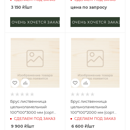
3 150
₽
/шт
цена по запросу
ОЧЕНЬ ХОЧЕТСЯ ЗАКАЗАТЬ
ОЧЕНЬ ХОЧЕТСЯ ЗАКАЗАТЬ
Брус лиственница
Брус лиственница
цельноламельный
цельноламельный
100*100*3000 мм (сорт
100*100*2000 мм (сорт
Экстра)
Экстра)
СДЕЛАЕМ ПОД ЗАКАЗ
СДЕЛАЕМ ПОД ЗАКАЗ
9 900
₽
/шт
6 600
₽
/шт