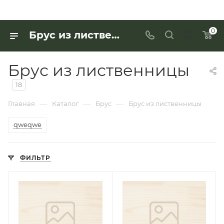
0
Брус из лиственницы по выгодной цене - купить в «Интерьер Дом»
Брус из лиственницы
18
—
—
—
Главная
Каталог
Брус
Брус из лиственницы
qweqwe
ФИЛЬТР