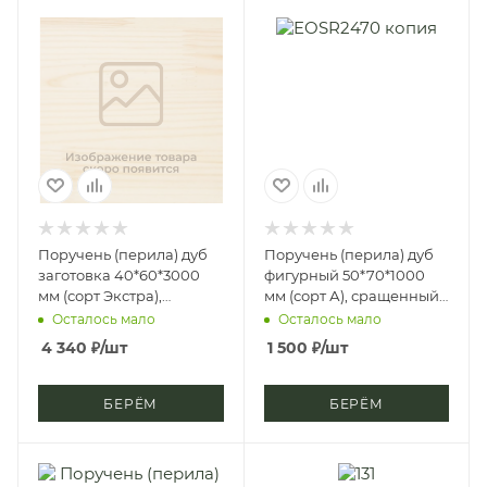
Поручень (перила) дуб
Поручень (перила) дуб
заготовка 40*60*3000
фигурный 50*70*1000
мм (сорт Экстра),
мм (сорт А), сращенный,
цельноламельная, цб-2,
срп-м, д3
Осталось мало
Осталось мало
д4
4 340
₽
/шт
1 500
₽
/шт
БЕРЁМ
БЕРЁМ