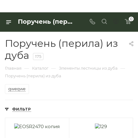
0
Поручень (перила) из дуба по выгодной цене - купить в «Интерьер Дом»
Поручень (перила) из
дуба
175
—
—
—
Главная
Каталог
Элементы лестницы из дуба
Поручень (перила) из дуба
qweqwe
ФИЛЬТР