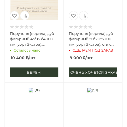
Поручень (перила) дуб
Поручень (перила) дуб
фигурный 45* 68*4000
фигурный 50*70*5000
мм (сорт Экстра),
мм (сорт Экстра), стык,
цельноламельный, цб-2,
стп-м, д3
Осталось мало
СДЕЛАЕМ ПОД ЗАКАЗ
д4
10 400
₽
/шт
9 000
₽
/шт
БЕРЁМ
ОЧЕНЬ ХОЧЕТСЯ ЗАКАЗАТЬ