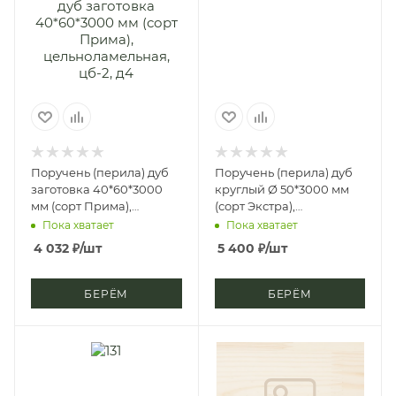
Поручень (перила) дуб
Поручень (перила) дуб
заготовка 40*60*3000
круглый Ø 50*3000 мм
мм (сорт Прима),
(сорт Экстра),
цельноламельная, цб-2,
цельноламельный, цб-2,
Пока хватает
Пока хватает
д4
д4
4 032
₽
/шт
5 400
₽
/шт
БЕРЁМ
БЕРЁМ