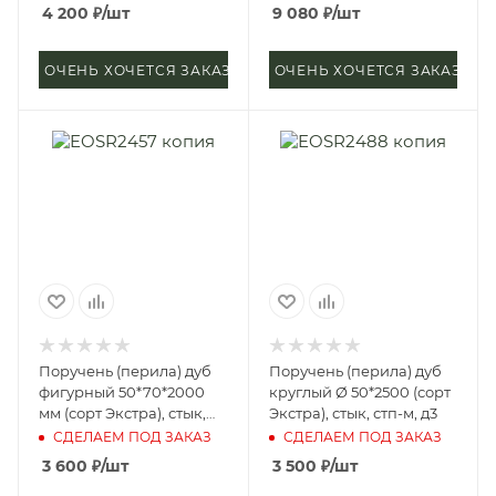
д4
4 200
₽
/шт
9 080
₽
/шт
ОЧЕНЬ ХОЧЕТСЯ ЗАКАЗАТЬ
ОЧЕНЬ ХОЧЕТСЯ ЗАКАЗАТЬ
Поручень (перила) дуб
Поручень (перила) дуб
фигурный 50*70*2000
круглый Ø 50*2500 (сорт
мм (сорт Экстра), стык,
Экстра), стык, стп-м, д3
стп-м, д3
СДЕЛАЕМ ПОД ЗАКАЗ
СДЕЛАЕМ ПОД ЗАКАЗ
3 600
₽
/шт
3 500
₽
/шт