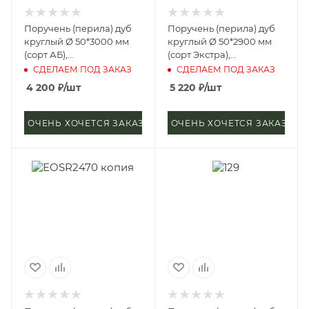
Поручень (перила) дуб
Поручень (перила) дуб
круглый Ø 50*3000 мм
круглый Ø 50*2900 мм
(сорт АБ),
(сорт Экстра),
цельноламельный, цб-2,
цельноламельный, цб-2,
СДЕЛАЕМ ПОД ЗАКАЗ
СДЕЛАЕМ ПОД ЗАКАЗ
д4
д4
4 200
₽
/шт
5 220
₽
/шт
ОЧЕНЬ ХОЧЕТСЯ ЗАКАЗАТЬ
ОЧЕНЬ ХОЧЕТСЯ ЗАКАЗАТЬ