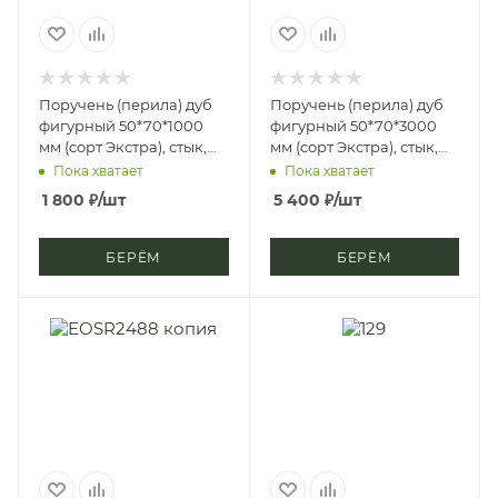
Поручень (перила) дуб
Поручень (перила) дуб
фигурный 50*70*1000
фигурный 50*70*3000
мм (сорт Экстра), стык,
мм (сорт Экстра), стык,
стп-м, д3
стп-м, д3
Пока хватает
Пока хватает
1 800
₽
/шт
5 400
₽
/шт
БЕРЁМ
БЕРЁМ