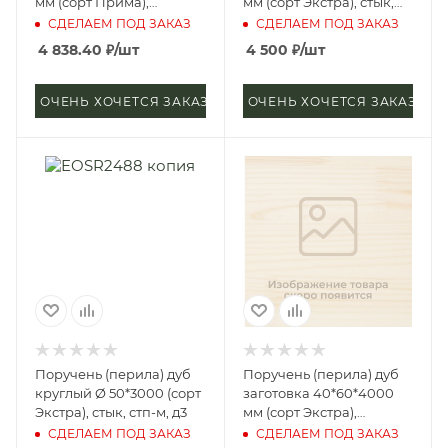
мм (сорт Прима),
мм (сорт Экстра), стык,
цельноламельная, цб-2,
стп-м, д3
СДЕЛАЕМ ПОД ЗАКАЗ
СДЕЛАЕМ ПОД ЗАКАЗ
д4
4 838.40
₽
/шт
4 500
₽
/шт
ОЧЕНЬ ХОЧЕТСЯ ЗАКАЗАТЬ
ОЧЕНЬ ХОЧЕТСЯ ЗАКАЗАТЬ
Поручень (перила) дуб
Поручень (перила) дуб
круглый Ø 50*3000 (сорт
заготовка 40*60*4000
Экстра), стык, стп-м, д3
мм (сорт Экстра),
цельноламельная, цб-2,
СДЕЛАЕМ ПОД ЗАКАЗ
СДЕЛАЕМ ПОД ЗАКАЗ