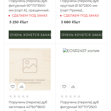
Поручень (перила) дуб
Поручень (перила) дуб
фигурный 50*70*3500
круглый Ø 50*2300 мм
мм (сорт А), сращенный,
(сорт Прима),
срп-м, д3
цельноламельный, цб-2,
СДЕЛАЕМ ПОД ЗАКАЗ
СДЕЛАЕМ ПОД ЗАКАЗ
д4
5 250
₽
/шт
3 680
₽
/шт
ОЧЕНЬ ХОЧЕТСЯ ЗАКАЗАТЬ
ОЧЕНЬ ХОЧЕТСЯ ЗАКАЗАТЬ
Поручень (перила) дуб
Поручень (перила) дуб
заготовка 40*60*3600
фигурный 50*70*2500