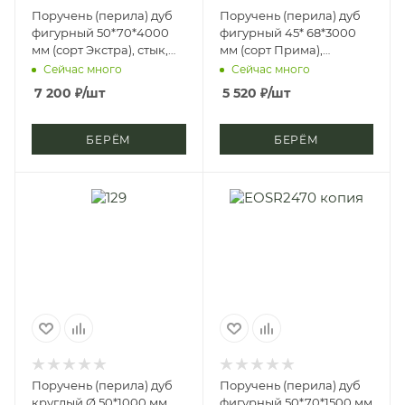
Поручень (перила) дуб
Поручень (перила) дуб
фигурный 50*70*4000
фигурный 45* 68*3000
мм (сорт Экстра), стык,
мм (сорт Прима),
стп-м, д3
цельноламельный, цб-2,
Сейчас много
Сейчас много
д4
7 200
₽
/шт
5 520
₽
/шт
БЕРЁМ
БЕРЁМ
Поручень (перила) дуб
Поручень (перила) дуб
круглый Ø 50*1000 мм
фигурный 50*70*1500 мм