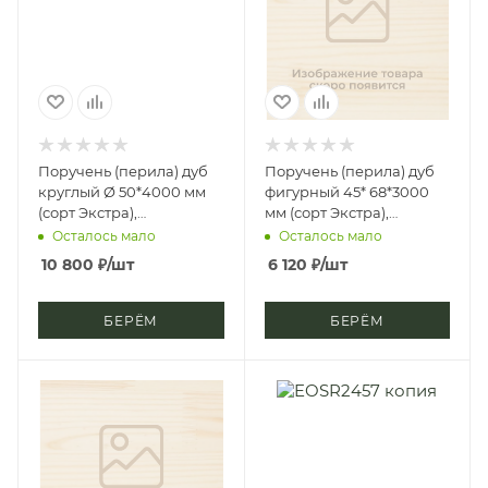
Поручень (перила) дуб
Поручень (перила) дуб
круглый Ø 50*4000 мм
фигурный 45* 68*3000
(сорт Экстра),
мм (сорт Экстра),
цельноламельный, цб-2,
цельноламельный, цб-2,
Осталось мало
Осталось мало
д4
д4
10 800
₽
/шт
6 120
₽
/шт
БЕРЁМ
БЕРЁМ