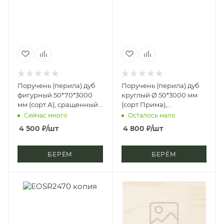
Поручень (перила) дуб
Поручень (перила) дуб
фигурный 50*70*3000
круглый Ø 50*3000 мм
мм (сорт А), сращенный,
(сорт Прима),
срп-м, д3
цельноламельный, цб-2,
Сейчас много
Осталось мало
д4
4 500
₽
/шт
4 800
₽
/шт
БЕРЁМ
БЕРЁМ