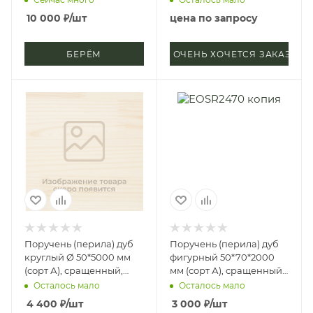
д4
д4
10 000
₽
/шт
цена по запросу
БЕРЁМ
ОЧЕНЬ ХОЧЕТСЯ ЗАКАЗАТЬ
Поручень (перила) дуб
Поручень (перила) дуб
круглый Ø 50*5000 мм
фигурный 50*70*2000
(сорт А), сращенный,
мм (сорт А), сращенный,
срп-2, д3
срп-м, д3
Осталось мало
Осталось мало
4 400
₽
/шт
3 000
₽
/шт