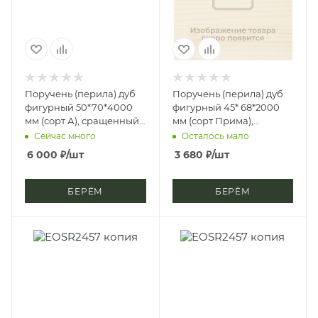
Поручень (перила) дуб
Поручень (перила) дуб
фигурный 50*70*4000
фигурный 45* 68*2000
мм (сорт А), сращенный,
мм (сорт Прима),
срп-м, д3
цельноламельный, цб-2,
Сейчас много
Осталось мало
д4
6 000
₽
/шт
3 680
₽
/шт
БЕРЁМ
БЕРЁМ