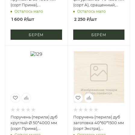
(сорт Прима),
(сорт А), сращенный,
цельноламельный, цб-2,
срп-м, д3
Осталось мало
Осталось мало
д4
1 600
₽
/шт
2 250
₽
/шт
БЕРЁМ
БЕРЁМ
Поручень (перила) дуб
Поручень (перила) дуб
круглый Ø 50*4000 мм
заготовка 40*60*1500 мм
(сорт Прима),
(сорт Экстра),
цельноламельный, цб-2,
цельноламельная, цб-2,
Сейчас много
Осталось мало