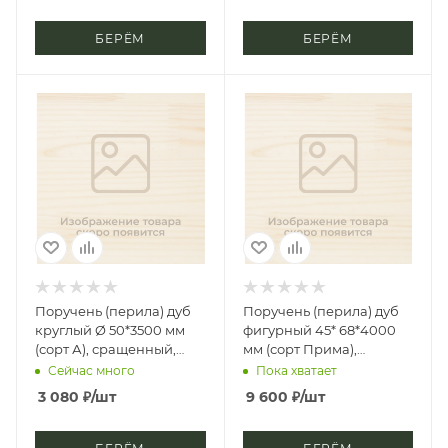
БЕРЁМ
БЕРЁМ
Поручень (перила) дуб
Поручень (перила) дуб
круглый Ø 50*3500 мм
фигурный 45* 68*4000
(сорт А), сращенный,
мм (сорт Прима),
срп-2, д3
цельноламельный, цб-2,
Сейчас много
Пока хватает
д4
3 080
₽
/шт
9 600
₽
/шт