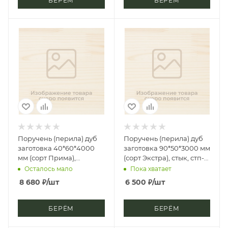
БЕРЁМ
БЕРЁМ
Поручень (перила) дуб
Поручень (перила) дуб
заготовка 40*60*4000
заготовка 90*50*3000 мм
мм (сорт Прима),
(сорт Экстра), стык, стп-
цельноламельная, цб-2,
м, д3
Осталось мало
Пока хватает
д4
8 680
₽
/шт
6 500
₽
/шт
БЕРЁМ
БЕРЁМ