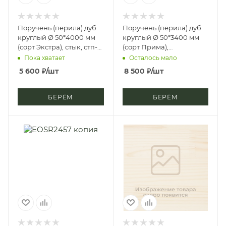
Поручень (перила) дуб
Поручень (перила) дуб
круглый Ø 50*4000 мм
круглый Ø 50*3400 мм
(сорт Экстра), стык, стп-
(сорт Прима),
м, д3
цельноламельный, цб-2,
Пока хватает
Осталось мало
д4
5 600
₽
/шт
8 500
₽
/шт
БЕРЁМ
БЕРЁМ