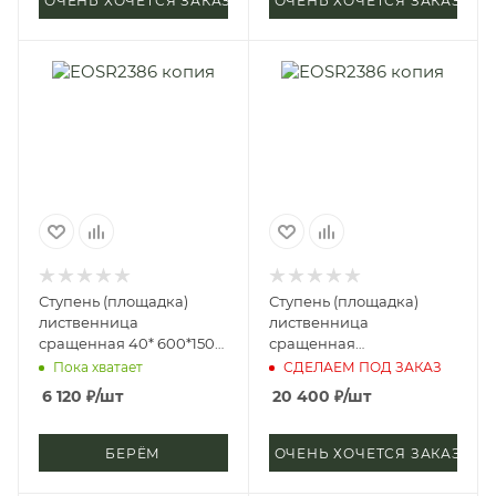
ОЧЕНЬ ХОЧЕТСЯ ЗАКАЗАТЬ
ОЧЕНЬ ХОЧЕТСЯ ЗАКАЗАТЬ
Ступень (площадка)
Ступень (площадка)
лиственница
лиственница
сращенная 40* 600*1500
сращенная
мм (сорт А)
40*1000*3000 мм (сорт
Пока хватает
СДЕЛАЕМ ПОД ЗАКАЗ
А)
6 120
₽
/шт
20 400
₽
/шт
БЕРЁМ
ОЧЕНЬ ХОЧЕТСЯ ЗАКАЗАТЬ