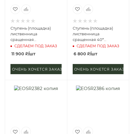
Ступень (площадка)
Ступень (площадка)
лиственница
лиственница
сращенная
сращенная 40*
50*1000*1000 мм (сорт А)
400*2500 мм (сорт А)
СДЕЛАЕМ ПОД ЗАКАЗ
СДЕЛАЕМ ПОД ЗАКАЗ
11 900
₽
/шт
6 800
₽
/шт
ОЧЕНЬ ХОЧЕТСЯ ЗАКАЗАТЬ
ОЧЕНЬ ХОЧЕТСЯ ЗАКАЗАТЬ