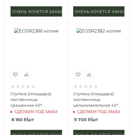
ОЧЕНЬ ХОЧЕТСЯ ЗАКАЗАТЬ
ОЧЕНЬ ХОЧЕТСЯ ЗАКАЗАТЬ
Ступень (площадка)
Ступень (площадка)
лиственница
лиственница
сращенная 40*
цельноламельная 40*
400*3000 мм (сорт А)
400*2500 мм (сорт
СДЕЛАЕМ ПОД ЗАКАЗ
СДЕЛАЕМ ПОД ЗАКАЗ
Экстра)
8 160
₽
/шт
9 700
₽
/шт