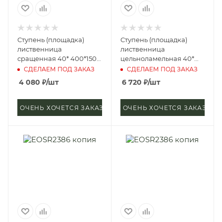
Ступень (площадка)
Ступень (площадка)
лиственница
лиственница
сращенная 40* 400*1500
цельноламельная 40*
мм (сорт А)
600*1400 мм (сорт
СДЕЛАЕМ ПОД ЗАКАЗ
СДЕЛАЕМ ПОД ЗАКАЗ
Экстра)
4 080
₽
/шт
6 720
₽
/шт
ОЧЕНЬ ХОЧЕТСЯ ЗАКАЗАТЬ
ОЧЕНЬ ХОЧЕТСЯ ЗАКАЗАТЬ