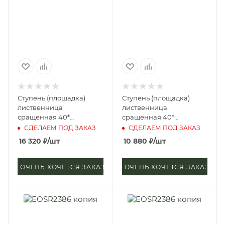
Ступень (площадка)
Ступень (площадка)
лиственница
лиственница
сращенная 40*
сращенная 40*
600*4000 мм (сорт А)
400*4000 мм (сорт А)
СДЕЛАЕМ ПОД ЗАКАЗ
СДЕЛАЕМ ПОД ЗАКАЗ
16 320
₽
/шт
10 880
₽
/шт
ОЧЕНЬ ХОЧЕТСЯ ЗАКАЗАТЬ
ОЧЕНЬ ХОЧЕТСЯ ЗАКАЗАТЬ