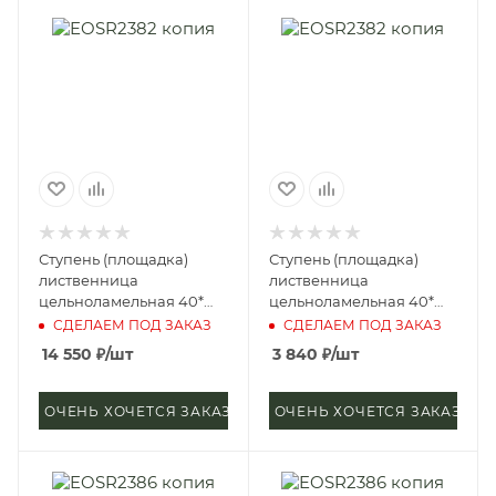
Ступень (площадка)
Ступень (площадка)
лиственница
лиственница
цельноламельная 40*
цельноламельная 40*
600*2500 мм (сорт
400*1200 мм (сорт
СДЕЛАЕМ ПОД ЗАКАЗ
СДЕЛАЕМ ПОД ЗАКАЗ
Экстра)
Экстра)
14 550
₽
/шт
3 840
₽
/шт
ОЧЕНЬ ХОЧЕТСЯ ЗАКАЗАТЬ
ОЧЕНЬ ХОЧЕТСЯ ЗАКАЗАТЬ