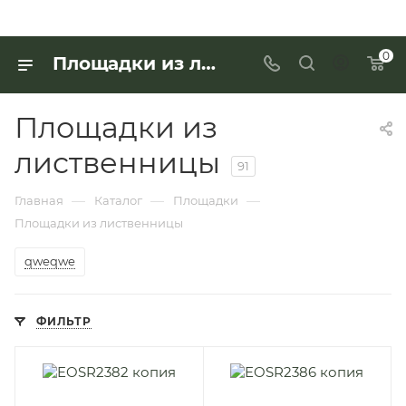
0
Площадки из лиственницы по выгодной цене - купить в «Интерьер Дом»
Площадки из
лиственницы
91
—
—
—
Главная
Каталог
Площадки
Площадки из лиственницы
qweqwe
ФИЛЬТР