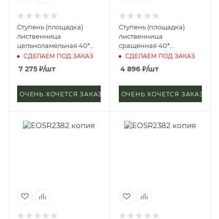
Ступень (площадка)
Ступень (площадка)
лиственница
лиственница
цельноламельная 40*
сращенная 40*
300*2500 мм (сорт
300*2400 мм (сорт А)
СДЕЛАЕМ ПОД ЗАКАЗ
СДЕЛАЕМ ПОД ЗАКАЗ
Экстра)
7 275
₽
/шт
4 896
₽
/шт
ОЧЕНЬ ХОЧЕТСЯ ЗАКАЗАТЬ
ОЧЕНЬ ХОЧЕТСЯ ЗАКАЗАТЬ