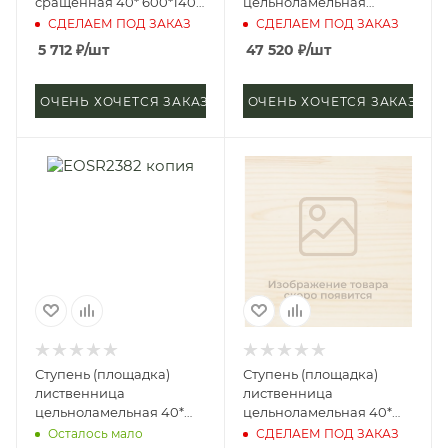
сращенная 40* 600*1400
цельноламельная
мм (сорт А)
40*1200*3000 мм (сорт
СДЕЛАЕМ ПОД ЗАКАЗ
СДЕЛАЕМ ПОД ЗАКАЗ
Экстра)
5 712
₽
/шт
47 520
₽
/шт
ОЧЕНЬ ХОЧЕТСЯ ЗАКАЗАТЬ
ОЧЕНЬ ХОЧЕТСЯ ЗАКАЗАТЬ
Ступень (площадка)
Ступень (площадка)
лиственница
лиственница
цельноламельная 40*
цельноламельная 40*
600*1200 мм (сорт
700*1200 мм (сорт
Осталось мало
СДЕЛАЕМ ПОД ЗАКАЗ