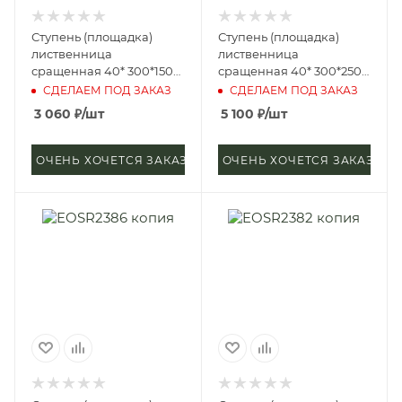
Ступень (площадка)
Ступень (площадка)
лиственница
лиственница
сращенная 40* 300*1500
сращенная 40* 300*2500
мм (сорт А)
мм (сорт А)
СДЕЛАЕМ ПОД ЗАКАЗ
СДЕЛАЕМ ПОД ЗАКАЗ
3 060
₽
/шт
5 100
₽
/шт
ОЧЕНЬ ХОЧЕТСЯ ЗАКАЗАТЬ
ОЧЕНЬ ХОЧЕТСЯ ЗАКАЗАТЬ