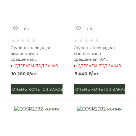
Ступень (площадка)
Ступень (площадка)
лиственница
лиственница
сращенная
сращенная 40*
40*1000*1500 мм (сорт А)
400*2000 мм (сорт А)
СДЕЛАЕМ ПОД ЗАКАЗ
СДЕЛАЕМ ПОД ЗАКАЗ
10 200
₽
/шт
5 440
₽
/шт
ОЧЕНЬ ХОЧЕТСЯ ЗАКАЗАТЬ
ОЧЕНЬ ХОЧЕТСЯ ЗАКАЗАТЬ