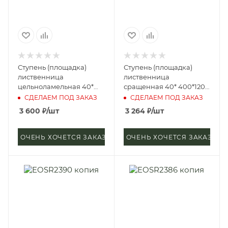
Ступень (площадка)
Ступень (площадка)
лиственница
лиственница
цельноламельная 40*
сращенная 40* 400*1200
300*1500 мм (сорт
мм (сорт А)
СДЕЛАЕМ ПОД ЗАКАЗ
СДЕЛАЕМ ПОД ЗАКАЗ
Экстра)
3 600
₽
/шт
3 264
₽
/шт
ОЧЕНЬ ХОЧЕТСЯ ЗАКАЗАТЬ
ОЧЕНЬ ХОЧЕТСЯ ЗАКАЗАТЬ