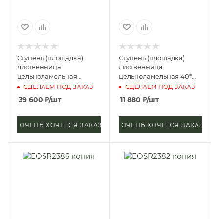
Ступень (площадка)
Ступень (площадка)
лиственница
лиственница
цельноламельная
цельноламельная 40*
40*1000*3000 мм (сорт
600*2200 мм (сорт
СДЕЛАЕМ ПОД ЗАКАЗ
СДЕЛАЕМ ПОД ЗАКАЗ
Экстра)
Экстра)
39 600
₽
/шт
11 880
₽
/шт
ОЧЕНЬ ХОЧЕТСЯ ЗАКАЗАТЬ
ОЧЕНЬ ХОЧЕТСЯ ЗАКАЗАТЬ