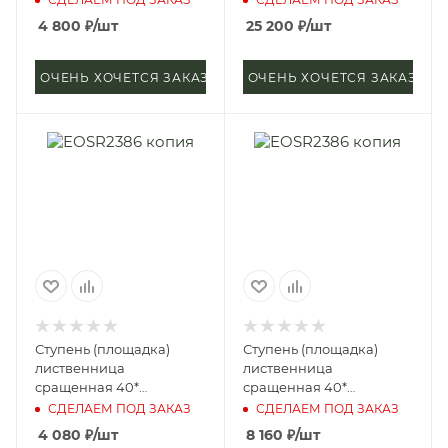
Экстра)
Экстра)
4 800
₽
/шт
25 200
₽
/шт
ОЧЕНЬ ХОЧЕТСЯ ЗАКАЗАТЬ
ОЧЕНЬ ХОЧЕТСЯ ЗАКАЗАТЬ
Ступень (площадка)
Ступень (площадка)
лиственница
лиственница
сращенная 40*
сращенная 40*
300*2000 мм (сорт А)
300*4000 мм (сорт А)
СДЕЛАЕМ ПОД ЗАКАЗ
СДЕЛАЕМ ПОД ЗАКАЗ
4 080
₽
/шт
8 160
₽
/шт