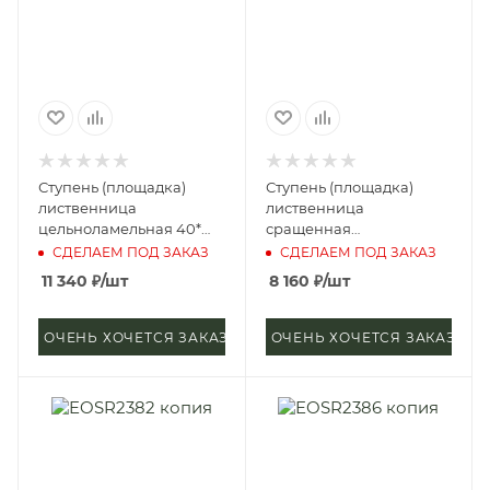
Ступень (площадка)
Ступень (площадка)
лиственница
лиственница
цельноламельная 40*
сращенная
600*2100 мм (сорт
40*1000*1200 мм (сорт А)
СДЕЛАЕМ ПОД ЗАКАЗ
СДЕЛАЕМ ПОД ЗАКАЗ
Экстра)
11 340
₽
/шт
8 160
₽
/шт
ОЧЕНЬ ХОЧЕТСЯ ЗАКАЗАТЬ
ОЧЕНЬ ХОЧЕТСЯ ЗАКАЗАТЬ