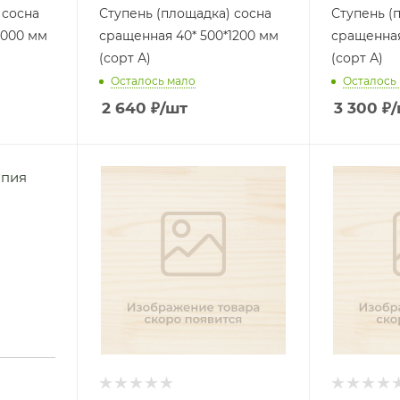
 сосна
Ступень (площадка) сосна
Ступень (
1000 мм
сращенная 40* 500*1200 мм
сращенная
(сорт А)
(сорт А)
Осталось мало
Осталось
2 640
₽
/шт
3 300
₽
/