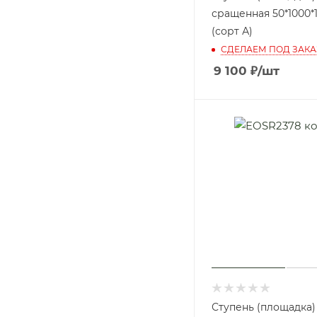
сращенная 50*1000*
(сорт А)
СДЕЛАЕМ ПОД ЗАКА
9 100
₽
/шт
Ступень (площадка)