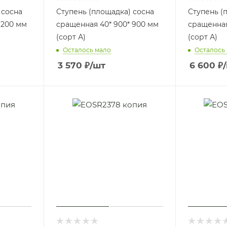
 сосна
Ступень (площадка) сосна
Ступень (
1200 мм
сращенная 40* 900* 900 мм
сращенная
(сорт А)
(сорт А)
Осталось мало
Осталось
3 570
₽
/шт
6 600
₽