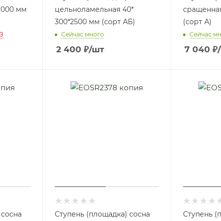
1000 мм
цельноламельная 40*
сращенная
300*2500 мм (сорт АБ)
(сорт А)
З
Сейчас много
Сейчас м
2 400
₽
/шт
7 040
₽
 сосна
Ступень (площадка) сосна
Ступень (