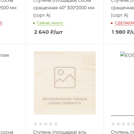
 сосна
Ступень (площадка) сосна
Ступень (
2500 мм
сращенная 40* 300*2000 мм
сращенная
(сорт А)
(сорт А)
З
Сейчас много
СДЕЛАЕМ
2 640
₽
/шт
1 980
₽
/
 сосна
Ступень (площадка) ель
Ступень (