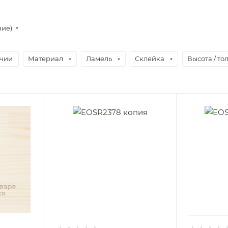
ние)
ичии
Материал
Ламель
Склейка
Высота / то