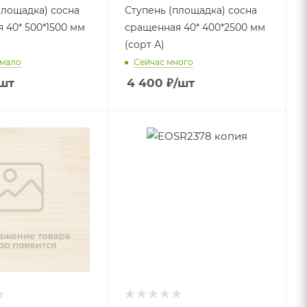
площадка) сосна
Ступень (площадка) сосна
 40* 500*1500 мм
сращенная 40* 400*2500 мм
(сорт А)
 мало
Сейчас много
шт
4 400
₽
/шт