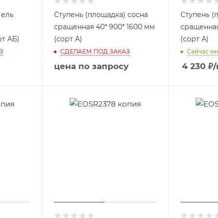
 ель
Ступень (площадка) сосна
Ступень (
сращенная 40* 900* 1600 мм
сращенная
рт АБ)
(сорт А)
(сорт А)
З
СДЕЛАЕМ ПОД ЗАКАЗ
Сейчас м
цена по запросу
4 230
₽
/