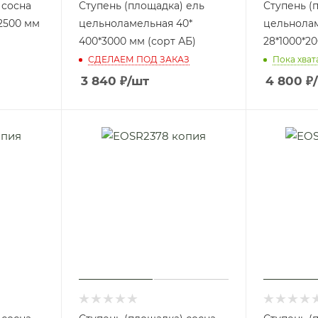
 сосна
Ступень (площадка) ель
Ступень (
2500 мм
цельноламельная 40*
цельнола
400*3000 мм (сорт АБ)
28*1000*20
СДЕЛАЕМ ПОД ЗАКАЗ
Пока хват
3 840
₽
/шт
4 800
₽