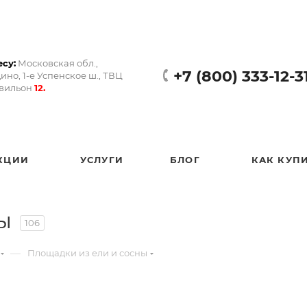
су:
Московская обл.,
+7 (800) 333-12-3
ино, 1-е Успенское ш., ТВЦ
авильон
12.
КЦИИ
УСЛУГИ
БЛОГ
КАК КУП
ы
106
—
Площадки из ели и сосны