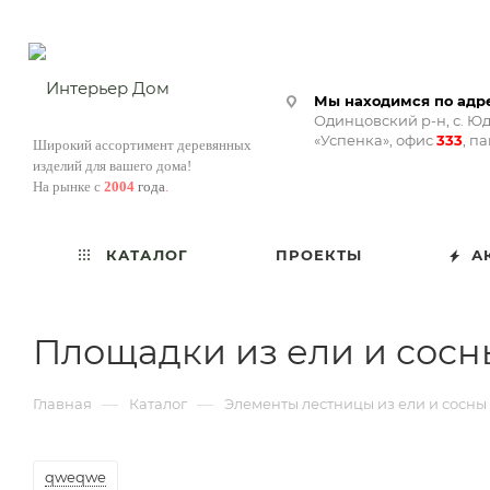
Мы находимся по адре
Одинцовский р-н, с. Юд
«Успенка», офис
333
, п
Широкий ассортимент деревянных
изделий для вашего дома!
На рынке с
2004
года
.
КАТАЛОГ
ПРОЕКТЫ
А
Площадки из ели и сосн
—
—
Главная
Каталог
Элементы лестницы из ели и сосны
qweqwe