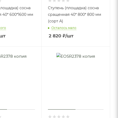
площадка) сосна
Ступень (площадка) сосна
 40* 600*1600 мм
сращенная 40* 800* 800 мм
(сорт А)
ного
Осталось мало
шт
2 820
₽
/шт