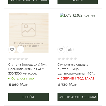
ОЧЕНЬ ХОЧЕТСЯ ЗАКАЗАТЬ
БЕРЁМ
Ступень (площадка) бук
Ступень (площадка)
цельноламельная 40*
лиственница
350*1300 мм (сорт
цельноламельная 40*
Экстра)
300*3000 мм (сорт
Осталось мало
СДЕЛАЕМ ПОД ЗАКАЗ
Экстра)
5 060
₽
/шт
8 730
₽
/шт
БЕРЁМ
ОЧЕНЬ ХОЧЕТСЯ ЗАКАЗАТЬ