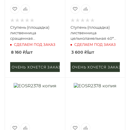
Ступень (площадка)
Ступень (площадка)
лиственница
лиственница
сращенная
цельноламельная 40*
40*1000*1200 мм (сорт А)
300*1500 мм (сорт
СДЕЛАЕМ ПОД ЗАКАЗ
СДЕЛАЕМ ПОД ЗАКАЗ
Экстра)
8 160
₽
/шт
3 600
₽
/шт
ОЧЕНЬ ХОЧЕТСЯ ЗАКАЗАТЬ
ОЧЕНЬ ХОЧЕТСЯ ЗАКАЗАТЬ