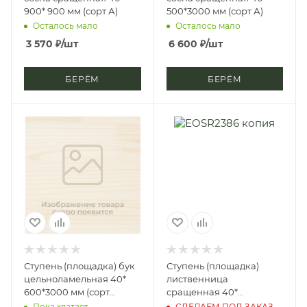
900* 900 мм (сорт А)
500*3000 мм (сорт А)
Осталось мало
Осталось мало
3 570
₽
/шт
6 600
₽
/шт
БЕРЁМ
БЕРЁМ
Ступень (площадка) бук
Ступень (площадка)
цельноламельная 40*
лиственница
600*3000 мм (сорт
сращенная 40*
Экстра)
400*2500 мм (сорт А)
Пока хватает
СДЕЛАЕМ ПОД ЗАКАЗ