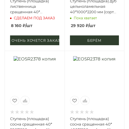
Ступень (площадка)
Ступень (площадка) дуб
лиственница
цельноламельная
сращенная 40*
40*1000*2200 мм (сорт
400*3000 мм (сорт А)
Экстра)
СДЕЛАЕМ ПОД ЗАКАЗ
Пока хватает
8 160
₽
/шт
29 920
₽
/шт
ОЧЕНЬ ХОЧЕТСЯ ЗАКАЗАТЬ
БЕРЁМ
Ступень (площадка)
Ступень (площадка)
сосна сращенная 40*
сосна сращенная 40*