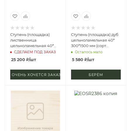
Ступень (площадка)
Ступень (площадка) дуб
лиственница
цельноламельная 40*
цельноламельная 40*
300*1500 мм (сорт
600*4000 мм (сорт
Экстра)
СДЕЛАЕМ ПОД ЗАКАЗ
Осталось мало
Экстра)
25 200
₽
/шт
5 580
₽
/шт
ОЧЕНЬ ХОЧЕТСЯ ЗАКАЗАТЬ
БЕРЁМ