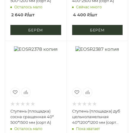
500*1200 мм (сорт А)
400*2500 мм (сорт А)
Осталось мало
Сейчас много
2 640
₽
/шт
4 400
₽
/шт
БЕРЁМ
БЕРЁМ
Ступень (площадка)
Ступень (площадка) дуб
сосна сращенная 40*
цельноламельная
500*1500 мм (сорт А)
40*1200*1200 мм (сорт
Экстра)
Осталось мало
Пока хватает