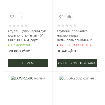
Ступень (площадка) дуб
Ступень (площадка)
цельноламельная 40*
лиственница
800*2000 мм (сорт
цельноламельная 40*
Экстра)
600*2100 мм (сорт
Пока хватает
СДЕЛАЕМ ПОД ЗАКАЗ
Экстра)
20 800
₽
/шт
11 340
₽
/шт
БЕРЁМ
ОЧЕНЬ ХОЧЕТСЯ ЗАКАЗАТЬ