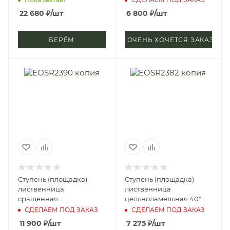
22 680
₽
/шт
6 800
₽
/шт
БЕРЁМ
ОЧЕНЬ ХОЧЕТСЯ ЗАКАЗАТЬ
Ступень (площадка)
Ступень (площадка)
лиственница
лиственница
сращенная
цельноламельная 40*
50*1000*1000 мм (сорт А)
300*2500 мм (сорт
СДЕЛАЕМ ПОД ЗАКАЗ
СДЕЛАЕМ ПОД ЗАКАЗ
Экстра)
11 900
₽
/шт
7 275
₽
/шт