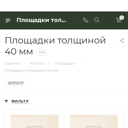
0
Площадки толщиной 40 мм по выгодной цене - купить в «Интерьер Дом»
Площадки толщиной
40 мм
759
—
—
—
Главная
Каталог
Площадки
Площадки толщиной 40 мм
qweqwe
ФИЛЬТР