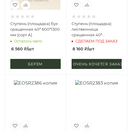
Ступень (площадка) бук
Ступень (площадка)
сращенная 40* 600*1300
лиственница
мм (сорт А)
сращенная 40*
300*4000 мм (сорт А)
Осталось мало
СДЕЛАЕМ ПОД ЗАКАЗ
6 560
₽
/шт
8 160
₽
/шт
БЕРЁМ
ОЧЕНЬ ХОЧЕТСЯ ЗАКАЗАТЬ