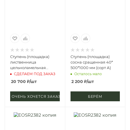
Ступень (площадка)
Ступень (площадка)
лиственница
сосна сращенная 40*
цельноламельная
500*1000 мм (сорт А)
40*1200*1500 мм (сорт
СДЕЛАЕМ ПОД ЗАКАЗ
Осталось мало
Экстра)
20 700
₽
/шт
2 200
₽
/шт
ОЧЕНЬ ХОЧЕТСЯ ЗАКАЗАТЬ
БЕРЁМ