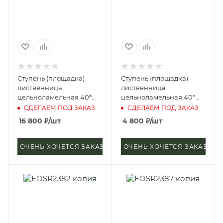
Ступень (площадка)
Ступень (площадка)
лиственница
лиственница
цельноламельная 40*
цельноламельная 40*
400*4000 мм (сорт
400*1500 мм (сорт
СДЕЛАЕМ ПОД ЗАКАЗ
СДЕЛАЕМ ПОД ЗАКАЗ
Экстра)
Экстра)
16 800
₽
/шт
4 800
₽
/шт
ОЧЕНЬ ХОЧЕТСЯ ЗАКАЗАТЬ
ОЧЕНЬ ХОЧЕТСЯ ЗАКАЗАТЬ