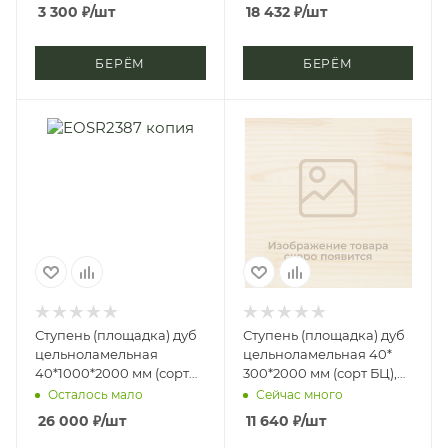
3 300
₽
/шт
18 432
₽
/шт
БЕРЁМ
БЕРЁМ
Ступень (площадка) дуб
Ступень (площадка) дуб
цельноламельная
цельноламельная 40*
40*1000*2000 мм (сорт
300*2000 мм (сорт БЦ),
Экстра)
однослойная
Осталось мало
Сейчас много
26 000
₽
/шт
11 640
₽
/шт