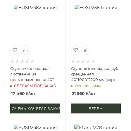
Ступень (площадка)
Ступень (площадка) дуб
лиственница
сращенная
цельноламельная 40*
40*1000*2200 мм (сорт
600*3000 мм (сорт
А), микрошип
СДЕЛАЕМ ПОД ЗАКАЗ
Осталось мало
Экстра)
17 460
₽
/шт
21 560
₽
/шт
ОЧЕНЬ ХОЧЕТСЯ ЗАКАЗАТЬ
БЕРЁМ