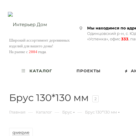
Мы находимся по адре
Одинцовский р-н, с. Юд
«Успенка», офис
333
, п
Широкий ассортимент деревянных
изделий для вашего дома!
На рынке с
2004
года
.
КАТАЛОГ
ПРОЕКТЫ
А
Брус 130*130 мм
2
—
—
—
Главная
Каталог
Брус
Брус 130*130 мм
qweqwe