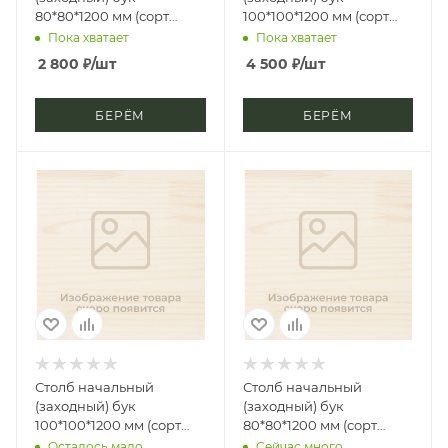
80*80*1200 мм (сорт
100*100*1200 мм (сорт
Экстра) амфора
Экстра) амфора
Пока хватает
Пока хватает
2 800
₽
/шт
4 500
₽
/шт
БЕРЁМ
БЕРЁМ
Столб начальный
Столб начальный
(заходный) бук
(заходный) бук
100*100*1200 мм (сорт
80*80*1200 мм (сорт
Экстра) грибок
Экстра) рим
Осталось мало
Сейчас много