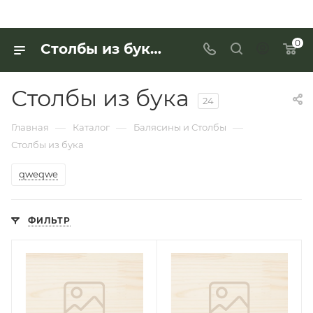
0
Столбы из бука по выгодной цене - купить в «Интерьер Дом»
Столбы из бука
24
—
—
—
Главная
Каталог
Балясины и Столбы
Столбы из бука
qweqwe
ФИЛЬТР