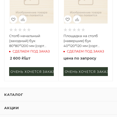
Столб начальный
Площадка на столб
(заходный) бук
(навершие) бук
80*80*1200 мм (сорт
40*120*120 мм (сорт
Экстра) прямая
Экстра) прямая
СДЕЛАЕМ ПОД ЗАКАЗ
СДЕЛАЕМ ПОД ЗАКАЗ
2 600
₽
/шт
цена по запросу
ОЧЕНЬ ХОЧЕТСЯ ЗАКАЗАТЬ
ОЧЕНЬ ХОЧЕТСЯ ЗАКАЗАТЬ
КАТАЛОГ
АКЦИИ