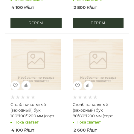
4 100
₽
/шт
2 800
₽
/шт
БЕРЁМ
БЕРЁМ
Столб начальный
Столб начальный
(заходный) бук
(заходный) бук
100*100*1200 мм (сорт
80*80*1200 мм (сорт
Экстра) пять колец
Экстра) пять колец
Пока хватает
Пока хватает
4 100
₽
/шт
2 600
₽
/шт