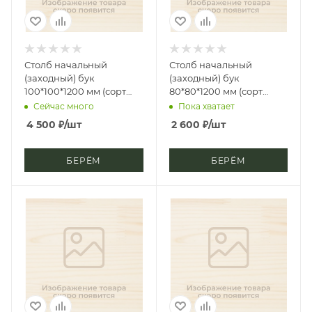
Столб начальный
Столб начальный
(заходный) бук
(заходный) бук
100*100*1200 мм (сорт
80*80*1200 мм (сорт
Экстра) рим
Экстра) точёная
Сейчас много
Пока хватает
4 500
₽
/шт
2 600
₽
/шт
БЕРЁМ
БЕРЁМ