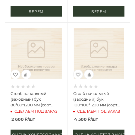
БЕРЁМ
БЕРЁМ
Столб начальный
Столб начальный
(заходный) бук
(заходный) бук
80*80*1200 мм (сорт
100*100*1200 мм (сорт
Экстра) симетрия
Экстра) лилия
СДЕЛАЕМ ПОД ЗАКАЗ
СДЕЛАЕМ ПОД ЗАКАЗ
2 600
₽
/шт
4 500
₽
/шт
ОЧЕНЬ ХОЧЕТСЯ ЗАКАЗАТЬ
ОЧЕНЬ ХОЧЕТСЯ ЗАКАЗАТЬ