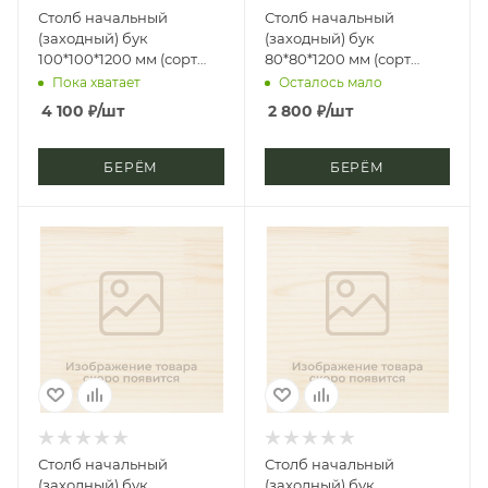
Столб начальный
Столб начальный
(заходный) бук
(заходный) бук
100*100*1200 мм (сорт
80*80*1200 мм (сорт
Экстра) симетрия
Экстра) кубок
Пока хватает
Осталось мало
4 100
₽
/шт
2 800
₽
/шт
БЕРЁМ
БЕРЁМ
Столб начальный
Столб начальный
(заходный) бук
(заходный) бук