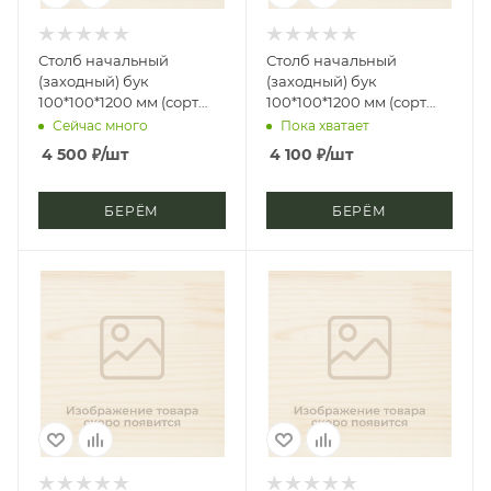
Столб начальный
Столб начальный
(заходный) бук
(заходный) бук
100*100*1200 мм (сорт
100*100*1200 мм (сорт
Экстра) кубок
Экстра) точёная
Сейчас много
Пока хватает
4 500
₽
/шт
4 100
₽
/шт
БЕРЁМ
БЕРЁМ