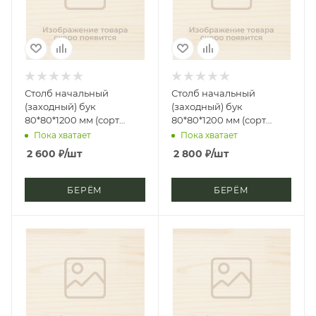
Столб начальный
Столб начальный
(заходный) бук
(заходный) бук
80*80*1200 мм (сорт
80*80*1200 мм (сорт
Экстра) грибок
Экстра) лилия
Пока хватает
Пока хватает
2 600
₽
/шт
2 800
₽
/шт
БЕРЁМ
БЕРЁМ