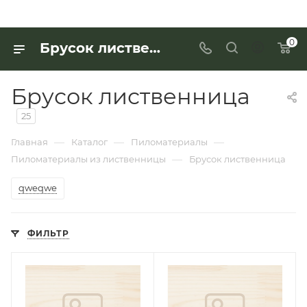
0
Брусок лиственница по выгодной цене - купить в «Интерьер Дом»
Брусок лиственница
25
—
—
—
Главная
Каталог
Пиломатериалы
—
Пиломатериалы из лиственницы
Брусок лиственница
qweqwe
ФИЛЬТР