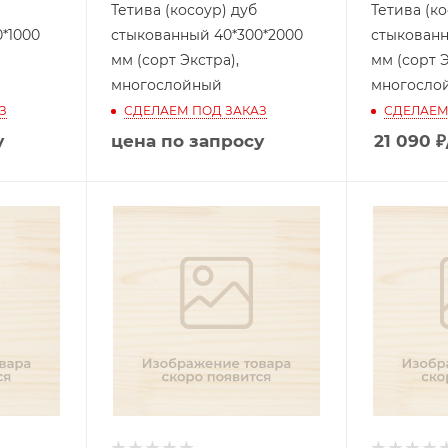
Тетива (косоур) дуб
Тетива (ко
*1000
стыкованный 40*300*2000
стыкованн
мм (сорт Экстра),
мм (сорт Э
многослойный
многосло
З
СДЕЛАЕМ ПОД ЗАКАЗ
СДЕЛАЕМ
у
цена по запросу
21 090
₽