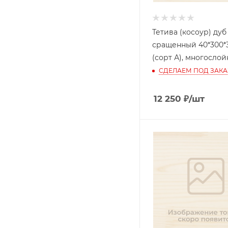
Тетива (косоур) дуб
сращенный 40*300*
(сорт А), многосло
СДЕЛАЕМ ПОД ЗАКА
12 250
₽
/шт