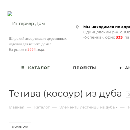
Мы находимся по адре
Одинцовский р-н, с. Юд
«Успенка», офис
333
, п
Широкий ассортимент деревянных
изделий для вашего дома!
На рынке с
2004
года
.
КАТАЛОГ
ПРОЕКТЫ
А
Тетива (косоур) из дуба
5
—
—
—
Главная
Каталог
Элементы лестницы из дуба
Т
qweqwe