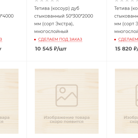
Тетива (косоур) дуб
Тетива (ко
0*4000
стыкованный 50*300*2000
стыкованн
мм (сорт Экстра),
мм (сорт Э
многослойный
многосло
З
СДЕЛАЕМ ПОД ЗАКАЗ
СДЕЛАЕМ
у
10 545
₽
/шт
15 820
₽