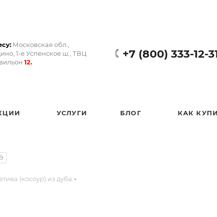
су:
Московская обл.,
+7 (800) 333-12-3
ино, 1-е Успенское ш., ТВЦ
авильон
12.
КЦИИ
УСЛУГИ
БЛОГ
КАК КУП
9
етива (косоур) из дуба