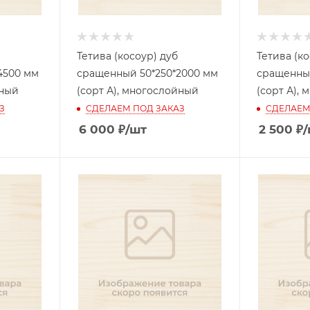
Тетива (косоур) дуб
Тетива (ко
4500 мм
сращенный 50*250*2000 мм
сращенный
йный
(сорт А), многослойный
(сорт А),
З
СДЕЛАЕМ ПОД ЗАКАЗ
СДЕЛАЕМ
6 000
₽
/шт
2 500
₽
/