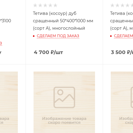
Тетива (косоур) дуб
Тетива (ко
*3100
сращенный 50*400*1000 мм
сращенный
(сорт А), многослойный
(сорт А),
СДЕЛАЕМ ПОД ЗАКАЗ
СДЕЛАЕМ
З
у
4 700
₽
/шт
3 500
₽
/