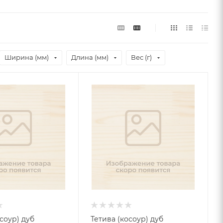
Ширина (мм)
Длина (мм)
Вес (г)
соур) дуб
Тетива (косоур) дуб