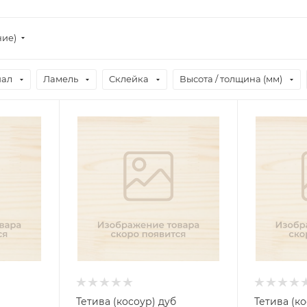
ние)
иал
Ламель
Склейка
Высота / толщина (мм)
Тетива (косоур) дуб
Тетива (ко