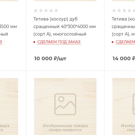
Тетива (косоур) дуб
Тетива (ко
3500 мм
сращенный 40*300*4000 мм
сращенный
йный
(сорт А), многослойный
(сорт А),
З
СДЕЛАЕМ ПОД ЗАКАЗ
СДЕЛАЕМ
10 000
₽
/шт
14 000