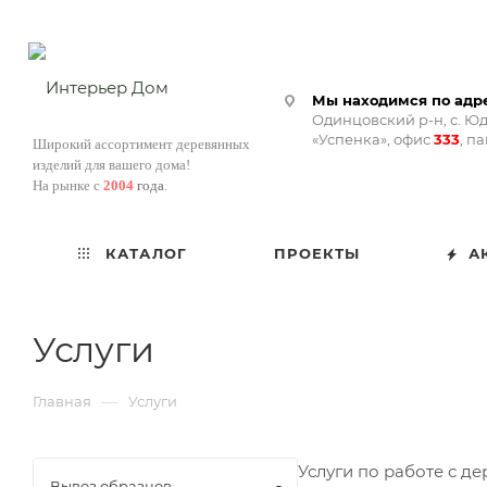
Мы находимся по адре
Одинцовский р-н, с. Юд
«Успенка», офис
333
, п
Широкий ассортимент деревянных
изделий для вашего дома!
На рынке с
2004
года
.
КАТАЛОГ
ПРОЕКТЫ
А
Услуги
—
Главная
Услуги
Услуги по работе с д
Вывоз образцов