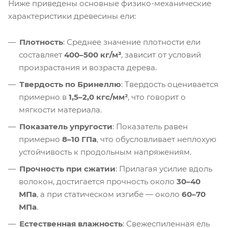
Ниже приведены основные физико-механические
характеристики древесины ели:
Плотность
: Среднее значение плотности ели
составляет
400–500 кг/м³
, зависит от условий
произрастания и возраста дерева.
Твердость по Бринеллю
: Твердость оценивается
примерно в
1,5–2,0 кгс/мм²
, что говорит о
мягкости материала.
Показатель упругости
: Показатель равен
примерно
8–10 ГПа
, что обусловливает неплохую
устойчивость к продольным напряжениям.
Прочность при сжатии
: Прилагая усилие вдоль
волокон, достигается прочность около
30–40
МПа
, а при статическом изгибе — около
60–70
МПа
.
Естественная влажность
: Свежеспиленная ель