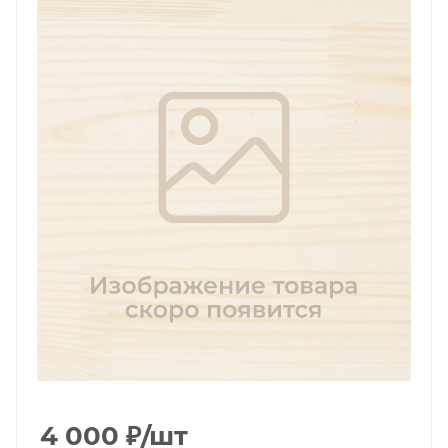
4 000
₽
/шт