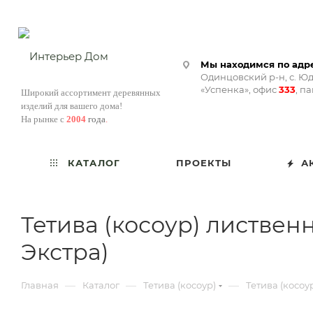
Мы находимся по адре
Одинцовский р-н, с. Юд
«Успенка», офис
333
, п
Широкий ассортимент деревянных
изделий для вашего дома!
На рынке с
2004
года
.
КАТАЛОГ
ПРОЕКТЫ
А
Тетива (косоур) листвен
Экстра)
—
—
—
Главная
Каталог
Тетива (косоур)
Тетива (косоу