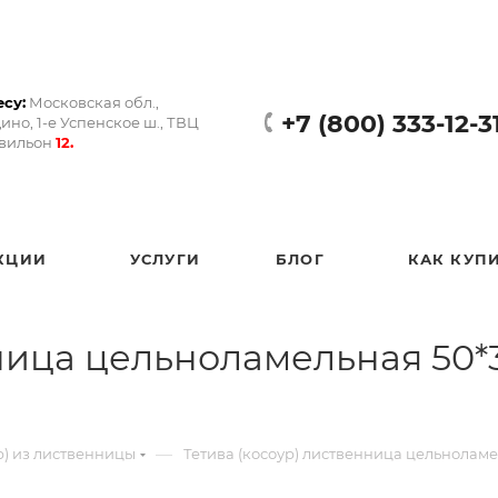
су:
Московская обл.,
+7 (800) 333-12-3
ино, 1-е Успенское ш., ТВЦ
авильон
12.
КЦИИ
УСЛУГИ
БЛОГ
КАК КУП
ница цельноламельная 50*
—
р) из лиственницы
Тетива (косоур) лиственница цельноламе