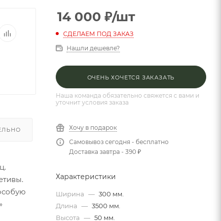
14 000
₽
/шт
СДЕЛАЕМ ПОД ЗАКАЗ
Нашли дешевле?
ОЧЕНЬ ХОЧЕТСЯ ЗАКАЗАТЬ
Наша команда обязательно свяжется с вами и
уточнит условия заказа
Хочу в подарок
ЕЛЬНО
Самовывоз сегодня - бесплатно
Доставка завтра - 390 ₽
ц.
Характеристики
етивы.
 особую
Ширина
—
300 мм.
»
Длина
—
3500 мм.
Высота
—
50 мм.