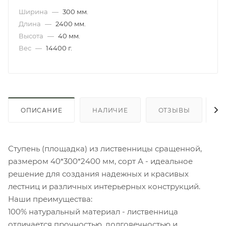
Ширина
—
300 мм.
Длина
—
2400 мм.
Высота
—
40 мм.
Вес
—
14400 г.
ОПИСАНИЕ
НАЛИЧИЕ
ОТЗЫВЫ
К
Ступень (площадка) из лиственницы сращенной,
размером 40*300*2400 мм, сорт А - идеальное
решение для создания надежных и красивых
лестниц и различных интерьерных конструкций.
Наши преимущества:
100% натуральный материал - лиственница
отличается прочностью, долговечностью и