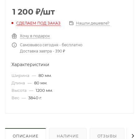
1 200
₽
/шт
СДЕЛАЕМ ПОД ЗАКАЗ
Нашли дешевле?
Хочу в подарок
Самовывоз сегодня - бесплатно
Доставка завтра - 390 ₽
Характеристики
Ширина
—
80 мм.
Длина
—
80 мм.
Высота
—
1200 мм.
Вес
—
3840 г.
ОПИСАНИЕ
НАЛИЧИЕ
ОТЗЫВЫ
К