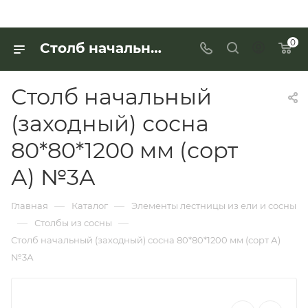
0
Столб начальный (заходный) сосна 80*80*1200 мм (сорт А) №3А для работы с деревянными изделиями — купить в «Интерьер Дом»
Столб начальный
(заходный) сосна
80*80*1200 мм (сорт
А) №3А
—
—
Главная
Каталог
Элементы лестницы из ели и сосны
—
—
Столбы из сосны
Столб начальный (заходный) сосна 80*80*1200 мм (сорт А)
№3А