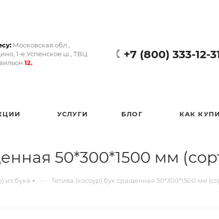
су:
Московская обл.,
+7 (800) 333-12-3
ино, 1-е Успенское ш., ТВЦ
авильон
12.
КЦИИ
УСЛУГИ
БЛОГ
КАК КУП
енная 50*300*1500 мм (сор
—
р) из бука
Тетива (косоур) бук сращенная 50*300*1500 мм (со