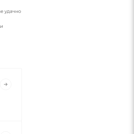
ве удачно
 и