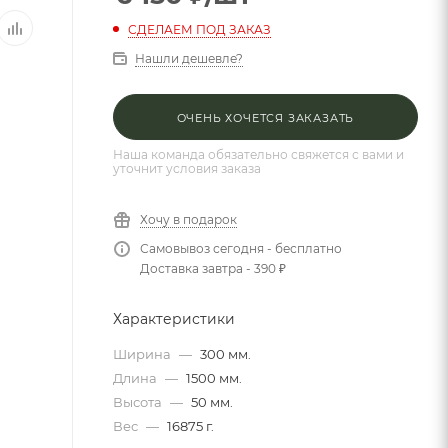
СДЕЛАЕМ ПОД ЗАКАЗ
Нашли дешевле?
ОЧЕНЬ ХОЧЕТСЯ ЗАКАЗАТЬ
Наша команда обязательно свяжется с вами и
уточнит условия заказа
Хочу в подарок
Самовывоз сегодня - бесплатно
Доставка завтра - 390 ₽
Характеристики
Ширина
—
300 мм.
Длина
—
1500 мм.
Высота
—
50 мм.
Вес
—
16875 г.