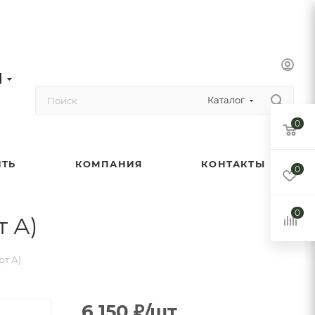
1
Каталог
0
ИТЬ
КОМПАНИЯ
КОНТАКТЫ
0
0
т А)
рт А)
6 150
₽
/шт