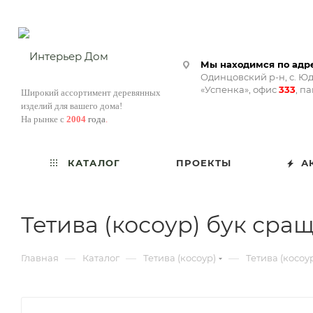
Мы находимся по адре
Одинцовский р-н, с. Юд
«Успенка», офис
333
, п
Широкий ассортимент деревянных
изделий для вашего дома!
На рынке с
2004
года
.
КАТАЛОГ
ПРОЕКТЫ
А
Тетива (косоур) бук сращ
—
—
—
Главная
Каталог
Тетива (косоур)
Тетива (косоу