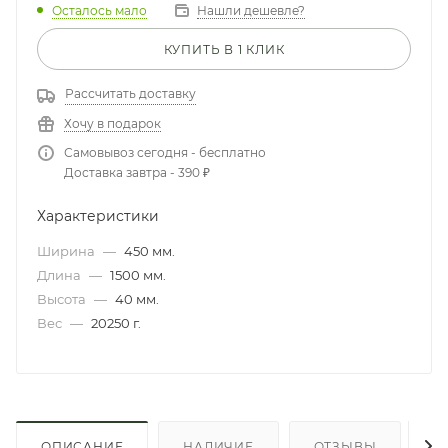
Осталось мало
Нашли дешевле?
КУПИТЬ В 1 КЛИК
Рассчитать доставку
Хочу в подарок
Самовывоз сегодня - бесплатно
Доставка завтра - 390 ₽
Характеристики
Ширина
—
450 мм.
Длина
—
1500 мм.
Высота
—
40 мм.
Вес
—
20250 г.
ОПИСАНИЕ
НАЛИЧИЕ
ОТЗЫВЫ
К