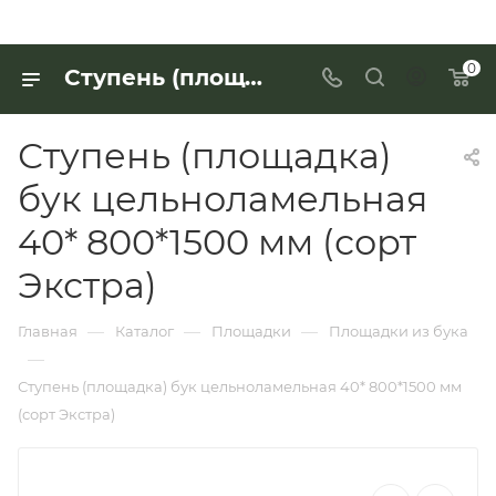
0
Ступень (площадка) бук цельноламельная 40* 800*1500 мм (сорт Экстра) для работы с деревянными изделиями — купить в «Интерьер Дом»
Ступень (площадка)
бук цельноламельная
40* 800*1500 мм (сорт
Экстра)
—
—
—
Главная
Каталог
Площадки
Площадки из бука
—
Ступень (площадка) бук цельноламельная 40* 800*1500 мм
(сорт Экстра)