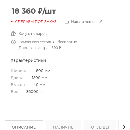
18 360
₽
/шт
СДЕЛАЕМ ПОД ЗАКАЗ
Нашли дешевле?
Хочу в подарок
Самовывоз сегодня - бесплатно
Доставка завтра - 390 ₽
Характеристики
Ширина
—
800 мм.
Длина
—
1500 мм.
Высота
—
40 мм.
Вес
—
36000 г.
ОПИСАНИЕ
НАЛИЧИЕ
ОТЗЫВЫ
К