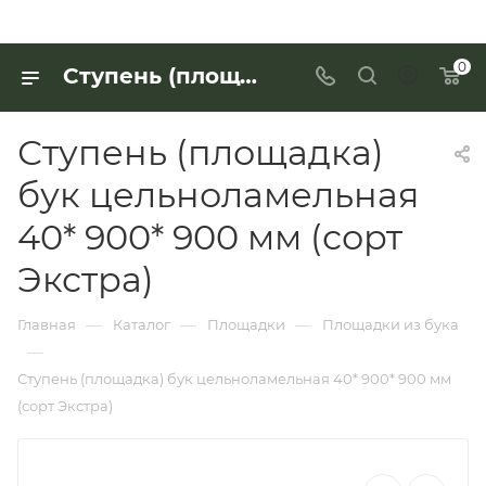
0
Ступень (площадка) бук цельноламельная 40* 900* 900 мм (сорт Экстра) для работы с деревянными изделиями — купить в «Интерьер Дом»
Ступень (площадка)
бук цельноламельная
40* 900* 900 мм (сорт
Экстра)
—
—
—
Главная
Каталог
Площадки
Площадки из бука
—
Ступень (площадка) бук цельноламельная 40* 900* 900 мм
(сорт Экстра)