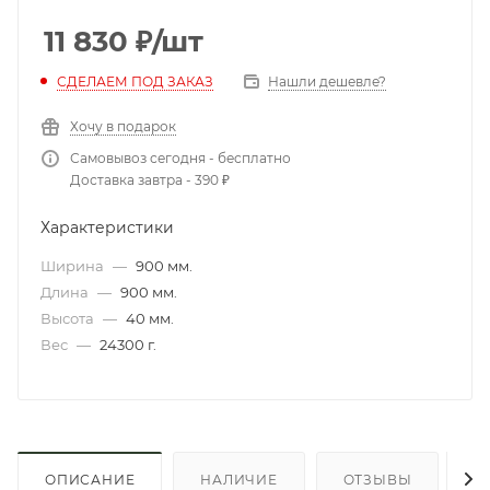
11 830
₽
/шт
СДЕЛАЕМ ПОД ЗАКАЗ
Нашли дешевле?
Хочу в подарок
Самовывоз сегодня - бесплатно
Доставка завтра - 390 ₽
Характеристики
Ширина
—
900 мм.
Длина
—
900 мм.
Высота
—
40 мм.
Вес
—
24300 г.
ОПИСАНИЕ
НАЛИЧИЕ
ОТЗЫВЫ
К