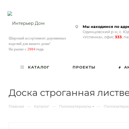
Мы находимся по адре
Одинцовский р-н, с. Юд
«Успенка», офис
333
, п
Широкий ассортимент деревянных
изделий для вашего дома!
На рынке с
2004
года
.
КАТАЛОГ
ПРОЕКТЫ
А
Доска строганная листве
—
—
—
Главная
Каталог
Пиломатериалы
Пиломатери