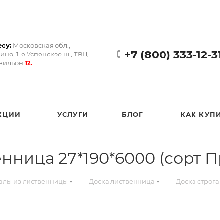
су:
Московская обл.,
+7 (800) 333-12-3
ино, 1-е Успенское ш., ТВЦ
авильон
12.
КЦИИ
УСЛУГИ
БЛОГ
КАК КУП
нница 27*190*6000 (сорт 
—
—
алы из лиственницы
Доска лиственница
Доска строга