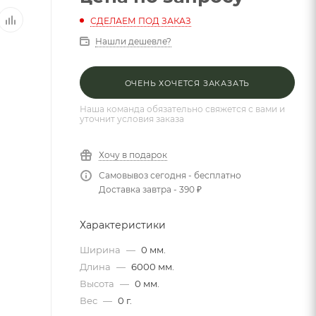
СДЕЛАЕМ ПОД ЗАКАЗ
Нашли дешевле?
ОЧЕНЬ ХОЧЕТСЯ ЗАКАЗАТЬ
Наша команда обязательно свяжется с вами и
уточнит условия заказа
Хочу в подарок
Самовывоз сегодня - бесплатно
Доставка завтра - 390 ₽
Характеристики
Ширина
—
0 мм.
Длина
—
6000 мм.
Высота
—
0 мм.
Вес
—
0 г.