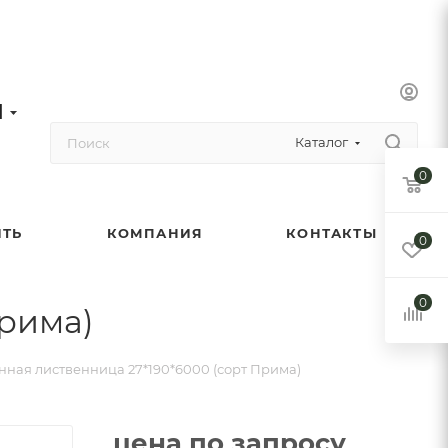
1
Каталог
0
ИТЬ
КОМПАНИЯ
КОНТАКТЫ
0
0
Прима)
нная лиственница 27*190*6000 (сорт Прима)
цена по запросу