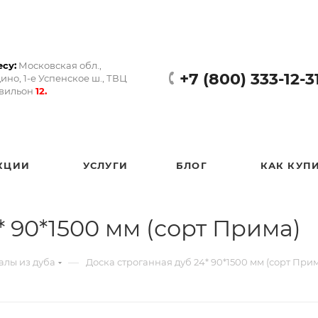
су:
Московская обл.,
+7 (800) 333-12-3
ино, 1-е Успенское ш., ТВЦ
авильон
12.
КЦИИ
УСЛУГИ
БЛОГ
КАК КУП
* 90*1500 мм (сорт Прима)
—
лы из дуба
Доска строганная дуб 24* 90*1500 мм (сорт При