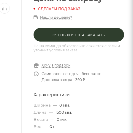
СДЕЛАЕМ ПОД ЗАКАЗ
Нашли дешевле?
ОЧЕНЬ ХОЧЕТСЯ ЗАКАЗАТЬ
Наша команда обязательно свяжется с вами и
уточнит условия заказа
Хочу в подарок
Самовывоз сегодня - бесплатно
Доставка завтра - 390 ₽
Характеристики
Ширина
—
0 мм.
Длина
—
1500 мм.
Высота
—
0 мм.
Вес
—
0 г.