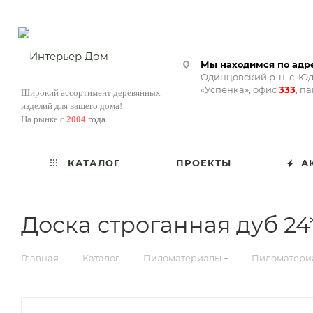
Мы находимся по адре
Одинцовский р-н, с. Юд
«Успенка», офис
333
, п
Широкий ассортимент деревянных
изделий для вашего дома!
На рынке с
2004
года
.
КАТАЛОГ
ПРОЕКТЫ
А
Доска строганная дуб 24
—
—
—
Главная
Каталог
Пиломатериалы
Пиломатериа