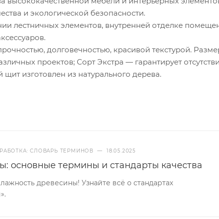
ва высококачественной мебели и интерьерных элементов
ства и экологической безопасности.
ии лестничных элементов, внутренней отделке помеще
ксессуаров.
рочностью, долговечностью, красивой текстурой. Разм
зличных проектов; Сорт Экстра — гарантирует отсутств
 щит изготовлен из натурального дерева.
РАБОТКА: СЛОВАРЬ ТЕРМИНОВ
—
18.05.2025
ы: основные термины и стандарты качества
ажность древесины! Узнайте всё о стандартах
».