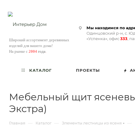
Мы находимся по адре
Одинцовский р-н, с. Юд
«Успенка», офис
333
, п
Широкий ассортимент деревянных
изделий для вашего дома!
На рынке с
2004
года
.
КАТАЛОГ
ПРОЕКТЫ
А
Мебельный щит ясеневы
Экстра)
—
—
—
Главная
Каталог
Элементы лестницы из ясеня