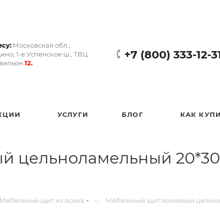
су:
Московская обл.,
+7 (800) 333-12-3
ино, 1-е Успенское ш., ТВЦ
авильон
12.
КЦИИ
УСЛУГИ
БЛОГ
КАК КУП
й цельноламельный 20*300
—
Мебельный щит из ясеня
Мебельный щит ясеневый цельнол