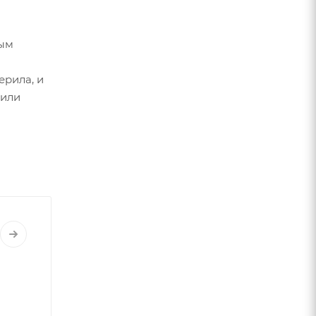
ным
ерила, и
 или