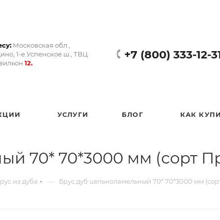
су:
Московская обл.,
+7 (800) 333-12-3
ино, 1-е Успенское ш., ТВЦ
авильон
12.
КЦИИ
УСЛУГИ
БЛОГ
КАК КУП
й 70* 70*3000 мм (сорт П
—
рус из дуба
Брус дуб цельноламельный 70* 70*3000 мм (сор