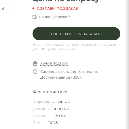
СДЕЛАЕМ ПОД ЗАКАЗ
Нашли дешевле?
ОЧЕНЬ ХОЧЕТСЯ ЗАКАЗАТЬ
Наша команда обязательно свяжется с вами и
уточнит условия заказа
Хочу в подарок
Самовывоз сегодня - бесплатно
Доставка завтра - 390 ₽
Характеристики
Ширина
—
210 мм.
Длина
—
1000 мм.
Высота
—
70 мм.
Вес
—
11025 г.