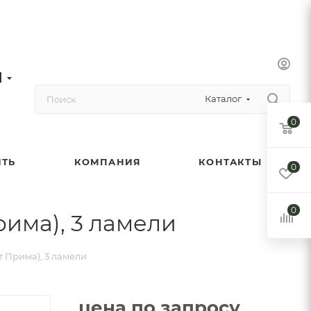
1
Каталог
0
ИТЬ
КОМПАНИЯ
КОНТАКТЫ
0
0
рима), 3 ламели
т Прима), 3 ламели
цена по запросу