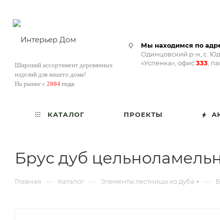
Мы находимся по адре
Одинцовский р-н, с. Юд
«Успенка», офис
333
, п
Широкий ассортимент деревянных
изделий для вашего дома!
На рынке с
2004
года
.
КАТАЛОГ
ПРОЕКТЫ
А
Брус дуб цельноламельны
—
—
—
Главная
Каталог
Элементы лестницы из дуба
Б