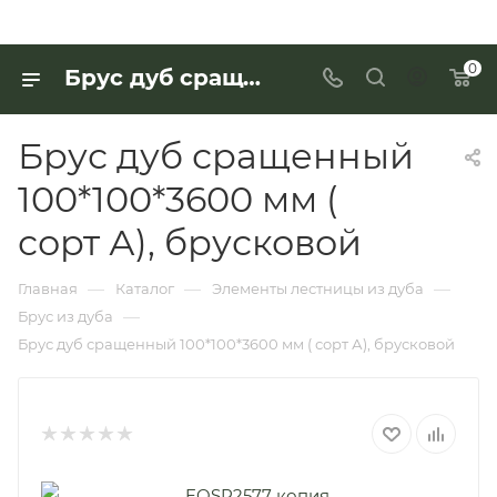
0
Брус дуб сращенный 100*100*3600 мм ( сорт А), брусковой для работы с деревянными изделиями — купить в «Интерьер Дом»
Брус дуб сращенный
100*100*3600 мм (
сорт А), брусковой
—
—
—
Главная
Каталог
Элементы лестницы из дуба
—
Брус из дуба
Брус дуб сращенный 100*100*3600 мм ( сорт А), брусковой