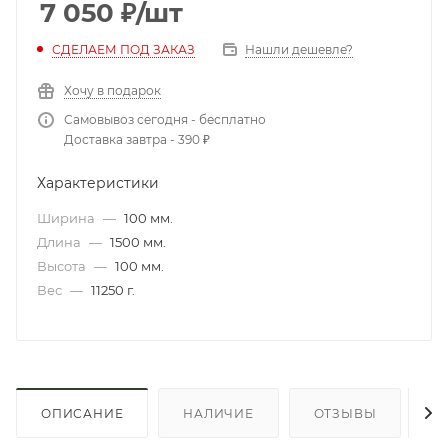
7 050
₽
/шт
СДЕЛАЕМ ПОД ЗАКАЗ
Нашли дешевле?
Хочу в подарок
Самовывоз сегодня - бесплатно
Доставка завтра - 390 ₽
Характеристики
Ширина
—
100 мм.
Длина
—
1500 мм.
Высота
—
100 мм.
Вес
—
11250 г.
ОПИСАНИЕ
НАЛИЧИЕ
ОТЗЫВЫ
К