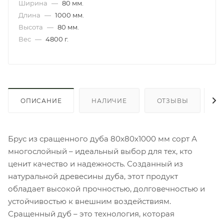
Ширина
—
80 мм.
Длина
—
1000 мм.
Высота
—
80 мм.
Вес
—
4800 г.
ОПИСАНИЕ
НАЛИЧИЕ
ОТЗЫВЫ
К
Брус из сращенного дуба 80х80х1000 мм сорт А
многослойный – идеальный выбор для тех, кто
ценит качество и надежность. Созданный из
натуральной древесины дуба, этот продукт
обладает высокой прочностью, долговечностью и
устойчивостью к внешним воздействиям.
Сращенный дуб – это технология, которая