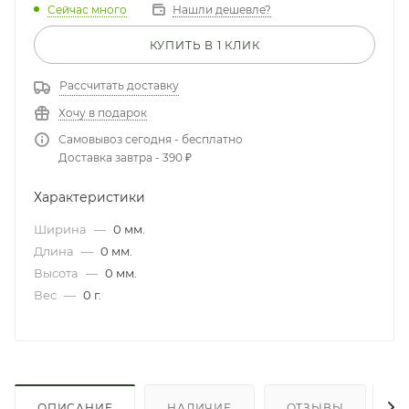
Сейчас много
Нашли дешевле?
КУПИТЬ В 1 КЛИК
Рассчитать доставку
Хочу в подарок
Самовывоз сегодня - бесплатно
Доставка завтра - 390 ₽
Характеристики
Ширина
—
0 мм.
Длина
—
0 мм.
Высота
—
0 мм.
Вес
—
0 г.
ОПИСАНИЕ
НАЛИЧИЕ
ОТЗЫВЫ
К