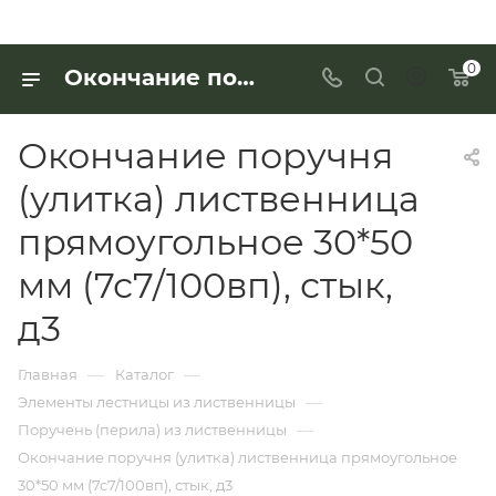
0
Окончание поручня (улитка) лиственница прямоугольное 30*50 мм (7с7/100вп), стык, д3 для работы с деревянными изделиями — купить в «Интерьер Дом»
Окончание поручня
(улитка) лиственница
прямоугольное 30*50
мм (7с7/100вп), стык,
д3
—
—
Главная
Каталог
—
Элементы лестницы из лиственницы
—
Поручень (перила) из лиственницы
Окончание поручня (улитка) лиственница прямоугольное
30*50 мм (7с7/100вп), стык, д3